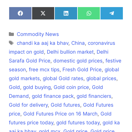
Share
Share
Share
Share
Share
on
on
on
on
on
Facebook
X
LinkedIn
WhatsApp
Telegra
(Twitter)
Categories
Commodity News
Tags
chandi ka aaj ka bhav
,
China
,
coronavirus
impact on gold
,
Delhi bullion market
,
Delhi
Sarafa Gold Price
,
domestic gold prices
,
festive
season
,
free mcx tips
,
Fresh Gold Price
,
global
gold markets
,
global Gold rates
,
global prices
,
Gold
,
gold buying
,
Gold coin price
,
Gold
Demand
,
gold finance pack
,
gold financiers
,
Gold for delivery
,
Gold futures
,
Gold Futures
price
,
Gold Futures Price on 16 March
,
Gold
futures price today
,
gold futures today
,
gold ka
aaj ka bhav
,
gold mcx
,
Gold price
,
Gold price