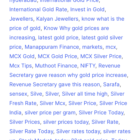
hyderabad
,
International Gold Price
,
International Gold Rate
,
Invest in Gold
,
Jewellers
,
Kalyan Jewellers
,
know what is the
price of gold
,
Know Why gold prices are
increasing
,
latest gold price
,
latest gold silver
price
,
Manappuram Finance
,
markets
,
mcx
,
MCX Gold
,
MCX Gold Price
,
MCX Silver Price
,
Mcx Tips
,
Muthoot Finance
,
NIFTY
,
Revenue
Secretary gave reason why gold price increase
,
Revenue Secretary gave this reason
,
Sarafa
,
sensex
,
Silve
,
Silver
,
Silver all time high
,
Silver
Fresh Rate
,
Silver Mcx
,
Silver Price
,
Silver Price
India
,
silver price per gram
,
Silver Price Today
,
Silver Prices
,
silver prices today
,
Silver Rate
,
Silver Rate Today
,
Silver rates today
,
silver rates