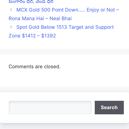
బంగారం ధర
,
వెండి ధర
MCX Gold 500 Point Down….. Enjoy or Not –
Rona Mana Hai – Neal Bhai
Spot Gold Below 1513 Target and Support
Zone $1412 – $1392
Comments are closed.
Search
Search