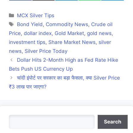
on
on
on
on
on
Facebook
X
LinkedIn
WhatsApp
Telegra
(Twitter)
Categories
MCX Silver Tips
Tags
Bond Yield
,
Commodity News
,
Crude oil
Price
,
dollar index
,
Gold Market
,
gold news
,
investment tips
,
Share Market News
,
silver
news
,
Silver Price Today
Dollar Hits 2-Month High as Fed Rate Hike
Bets Push US Currency Up
चांदी इंपोर्ट पर सरकार का बड़ा फैसला, क्या Silver Price
₹3 लाख पार जाएगा?
Search
Search