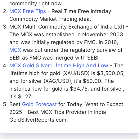
commodity right now.
MCX Free Tips
- Real Time Free Intraday
Commodity Market Trading idea.
MCX (Multi Commodity Exchange of India Ltd) -
The MCX was established in November 2003
and was initially regulated by FMC. in 2016,
MCX
was put under the regulatory purview of
SEBI as FMC was merged with SEBI.
MCX Gold Silver Lifetime High And Low
- The
lifetime high for gold (XAU/USD) is $3,500.05,
and for silver (XAG/USD), it's $50.00. The
historical low for gold is $34.75, and for silver,
it's $1.27.
Best
Gold Forecast
for Today: What to Expect
2025 - Best MCX Tips Provider In India -
GoldSilverReports.com.