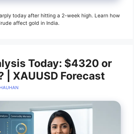
rply today after hitting a 2-week high. Learn how
rude affect gold in India.
alysis Today: $4320 or
? | XAUUSD Forecast
CHAUHAN