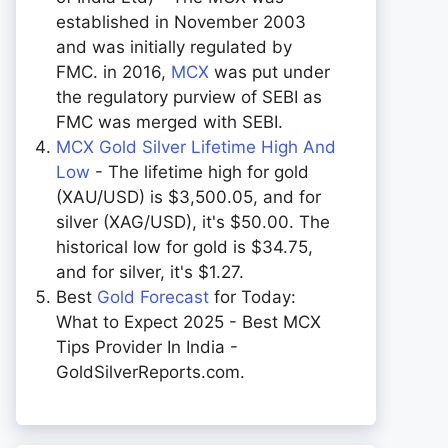
established in November 2003
and was initially regulated by
FMC. in 2016,
MCX
was put under
the regulatory purview of SEBI as
FMC was merged with SEBI.
MCX Gold Silver Lifetime High And
Low
- The lifetime high for gold
(XAU/USD) is $3,500.05, and for
silver (XAG/USD), it's $50.00. The
historical low for gold is $34.75,
and for silver, it's $1.27.
Best
Gold Forecast
for Today:
What to Expect 2025 - Best MCX
Tips Provider In India -
GoldSilverReports.com.