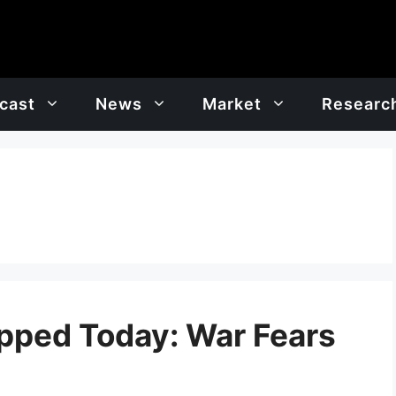
cast
News
Market
Researc
pped Today: War Fears