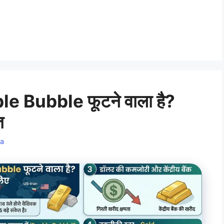
e Bubble फूटने वाला है?
त
a