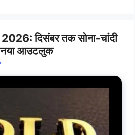
026: दिसंबर तक सोना-चांदी
ए नया आउटलुक
a