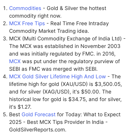
Commodities
- Gold & Silver the hottest
commodity right now.
MCX Free Tips
- Real Time Free Intraday
Commodity Market Trading idea.
MCX (Multi Commodity Exchange of India Ltd) -
The MCX was established in November 2003
and was initially regulated by FMC. in 2016,
MCX
was put under the regulatory purview of
SEBI as FMC was merged with SEBI.
MCX Gold Silver Lifetime High And Low
- The
lifetime high for gold (XAU/USD) is $3,500.05,
and for silver (XAG/USD), it's $50.00. The
historical low for gold is $34.75, and for silver,
it's $1.27.
Best
Gold Forecast
for Today: What to Expect
2025 - Best MCX Tips Provider In India -
GoldSilverReports.com.