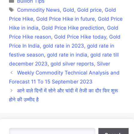
Bullion Tips
Tags
Commodity News
,
Gold
,
Gold price
,
Gold
Price Hike
,
Gold Price Hike in future
,
Gold Price
Hike in india
,
Gold Price Hike prediction
,
Gold
Price Hike reason
,
Gold Price Hike today
,
Gold
Price In India
,
gold rate in 2023
,
gold rate in
festive season
,
gold rate in india
,
gold rate till
december 2023
,
gold silver reports
,
Silver
Weekly Commodity Technical Analysis and
Forecast 11 To 15 September 2023
आने वाले दिनों में सोने और चांदी में तेजी का दौर फिर शुरू
होने की उम्मीद है
Search