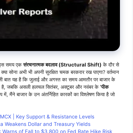
ा इस समय एक
संरचनात्मक बदलाव (Structural Shift)
के दौर से
ि क्या सोना अभी भी अपनी सुरक्षित चमक बरकरार रख पाएगा? वर्तमान
ेने वाली बात यह है कि जुलाई और अगस्त का समय आमतौर पर बाजार के
ी है, जबकि असली हलचल सितंबर, अक्टूबर और नवंबर के
‘पीक
में, मैंने बाजार के उन अंतर्निहित कारकों का विश्लेषण किया है जो
 MCX | Key Support & Resistance Levels
ata Weakens Dollar and Treasury Yields
 Warns of Fall to $3,800 on Fed Rate Hike Risk