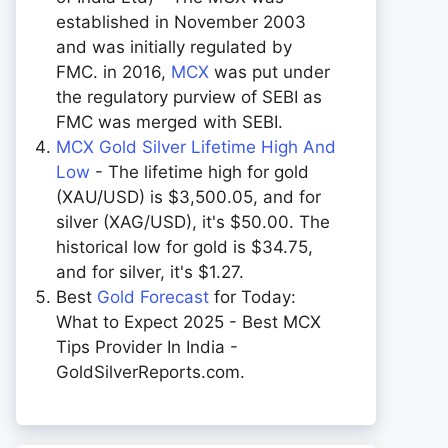
established in November 2003
and was initially regulated by
FMC. in 2016,
MCX
was put under
the regulatory purview of SEBI as
FMC was merged with SEBI.
MCX Gold Silver Lifetime High And
Low
- The lifetime high for gold
(XAU/USD) is $3,500.05, and for
silver (XAG/USD), it's $50.00. The
historical low for gold is $34.75,
and for silver, it's $1.27.
Best
Gold Forecast
for Today:
What to Expect 2025 - Best MCX
Tips Provider In India -
GoldSilverReports.com.