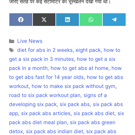
जरिए सतह पर कई सेंटीमीटर का भूस्खलन देखा गया था।
Share
Share
Share
Share
Share
on
on
on
on
on
Facebook
X
LinkedIn
WhatsApp
Telegra
(Twitter)
Categories
Live News
Tags
diet for abs in 2 weeks
,
eight pack
,
how to
get a six pack in 3 minutes
,
how to get a six
pack in a month
,
how to get abs at home
,
how
to get abs fast for 14 year olds
,
how to get abs
workout
,
how to make six pack without gym
,
road to six pack workout plan
,
signs of a
developing six pack
,
six pack abs
,
six pack abs
app
,
six pack abs articles
,
six pack abs diet
,
six
pack abs diet meal plan
,
six pack abs green
detox
,
six pack abs indian diet
,
six pack abs