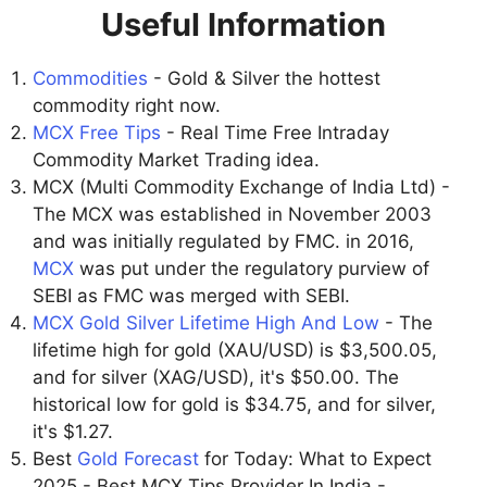
Useful Information
Commodities
- Gold & Silver the hottest
commodity right now.
MCX Free Tips
- Real Time Free Intraday
Commodity Market Trading idea.
MCX (Multi Commodity Exchange of India Ltd) -
The MCX was established in November 2003
and was initially regulated by FMC. in 2016,
MCX
was put under the regulatory purview of
SEBI as FMC was merged with SEBI.
MCX Gold Silver Lifetime High And Low
- The
lifetime high for gold (XAU/USD) is $3,500.05,
and for silver (XAG/USD), it's $50.00. The
historical low for gold is $34.75, and for silver,
it's $1.27.
Best
Gold Forecast
for Today: What to Expect
2025 - Best MCX Tips Provider In India -