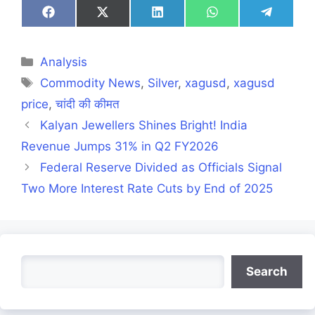
Share
Share
Share
Share
Share
on
on
on
on
on
Facebook
X
LinkedIn
WhatsApp
Telegra
(Twitter)
Categories
Analysis
Tags
Commodity News
,
Silver
,
xagusd
,
xagusd
price
,
चांदी की कीमत
Kalyan Jewellers Shines Bright! India
Revenue Jumps 31% in Q2 FY2026
Federal Reserve Divided as Officials Signal
Two More Interest Rate Cuts by End of 2025
Search
Search