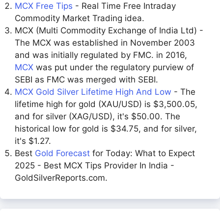
MCX Free Tips
- Real Time Free Intraday
Commodity Market Trading idea.
MCX (Multi Commodity Exchange of India Ltd) -
The MCX was established in November 2003
and was initially regulated by FMC. in 2016,
MCX
was put under the regulatory purview of
SEBI as FMC was merged with SEBI.
MCX Gold Silver Lifetime High And Low
- The
lifetime high for gold (XAU/USD) is $3,500.05,
and for silver (XAG/USD), it's $50.00. The
historical low for gold is $34.75, and for silver,
it's $1.27.
Best
Gold Forecast
for Today: What to Expect
2025 - Best MCX Tips Provider In India -
GoldSilverReports.com.