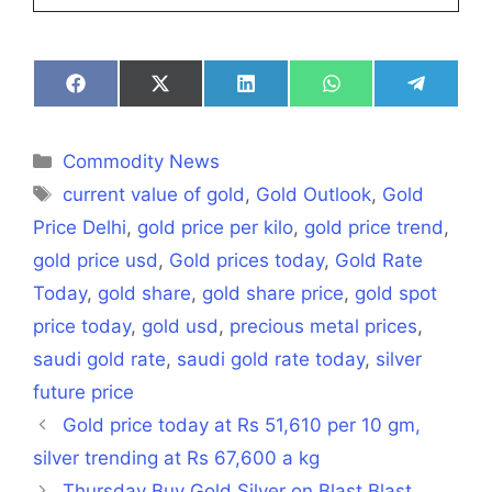
Share
Share
Share
Share
Share
on
on
on
on
on
Facebook
X
LinkedIn
WhatsApp
Telegra
(Twitter)
Categories
Commodity News
Tags
current value of gold
,
Gold Outlook
,
Gold
Price Delhi
,
gold price per kilo
,
gold price trend
,
gold price usd
,
Gold prices today
,
Gold Rate
Today
,
gold share
,
gold share price
,
gold spot
price today
,
gold usd
,
precious metal prices
,
saudi gold rate
,
saudi gold rate today
,
silver
future price
Gold price today at Rs 51,610 per 10 gm,
silver trending at Rs 67,600 a kg
Thursday Buy Gold Silver on Blast Blast,