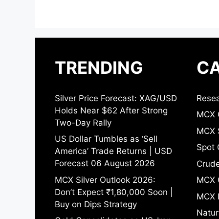
TRENDING
CA
Silver Price Forecast: XAG/USD
Resea
Holds Near $62 After Strong
MCX 
Two-Day Rally
MCX S
US Dollar Tumbles as ‘Sell
Spot 
America’ Trade Returns | USD
Forecast 06 August 2026
Crude
MCX Silver Outlook 2026:
MCX 
Don’t Expect ₹1,80,000 Soon |
MCX 
Buy on Dips Strategy
Natur