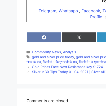
Fo
Telegram
,
Whatsapp
,
Facebook
,
T
Profile
a
Share
Share
on
on
Facebook
X
(Twitter)
Categories
Commodity News
,
Analysis
Tags
gold and silver price today
,
gold and silver pri
गोल्ड के भाव
,
दिल्ली में 1 किग्रा चांदी के भाव
,
दिल्ली में 10 ग्राम गोल्
Gold Prices Face Next Resistance key $1724 
Silver MCX Tips Today 01-04-2021 | Silver All 
Comments are closed.