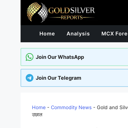
Skip
to
content
Home
Analysis
MCX Fore
Join Our WhatsApp
Join Our Telegram
Home
-
Commodity News
-
Gold and Silver
उछाल