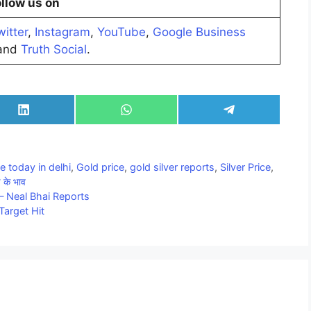
llow us on
witter
,
Instagram
,
YouTube
,
Google Business
nd
Truth Social
.
Share
Share
Share
on
on
on
LinkedIn
WhatsApp
Telegram
ce today in delhi
,
Gold price
,
gold silver reports
,
Silver Price
,
ड के भाव
— Neal Bhai Reports
Target Hit