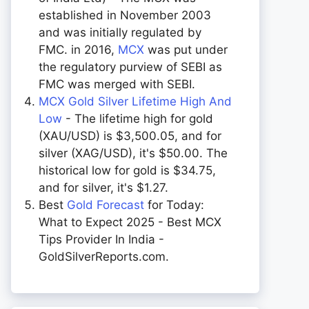
established in November 2003
and was initially regulated by
FMC. in 2016,
MCX
was put under
the regulatory purview of SEBI as
FMC was merged with SEBI.
MCX Gold Silver Lifetime High And
Low
- The lifetime high for gold
(XAU/USD) is $3,500.05, and for
silver (XAG/USD), it's $50.00. The
historical low for gold is $34.75,
and for silver, it's $1.27.
Best
Gold Forecast
for Today:
What to Expect 2025 - Best MCX
Tips Provider In India -
GoldSilverReports.com.