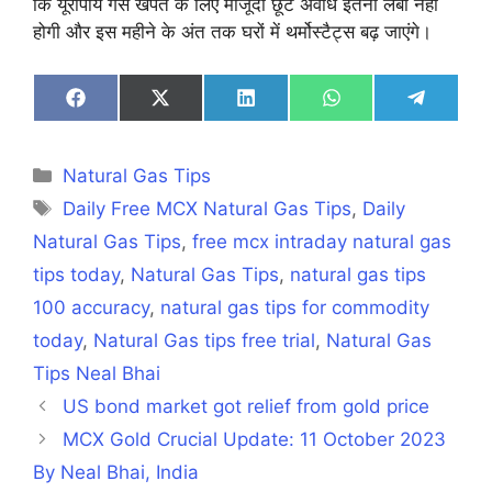
कि यूरोपीय गैस खपत के लिए मौजूदा छूट अवधि इतनी लंबी नहीं
होगी और इस महीने के अंत तक घरों में थर्मोस्टैट्स बढ़ जाएंगे।
Share
Share
Share
Share
Share
on
on
on
on
on
Facebook
X
LinkedIn
WhatsApp
Telegra
(Twitter)
Categories
Natural Gas Tips
Tags
Daily Free MCX Natural Gas Tips
,
Daily
Natural Gas Tips
,
free mcx intraday natural gas
tips today
,
Natural Gas Tips
,
natural gas tips
100 accuracy
,
natural gas tips for commodity
today
,
Natural Gas tips free trial
,
Natural Gas
Tips Neal Bhai
US bond market got relief from gold price
MCX Gold Crucial Update: 11 October 2023
By Neal Bhai, India