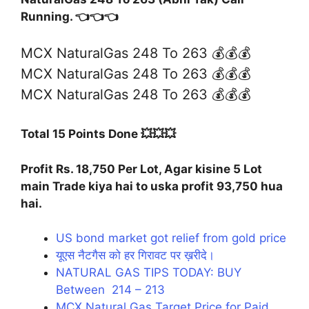
Running. 👈👈👈
MCX NaturalGas 248 To 263 💰💰💰
MCX NaturalGas 248 To 263 💰💰💰
MCX NaturalGas 248 To 263 💰💰💰
Total 15 Points Done 💥💥💥
Profit Rs. 18,750 Per Lot, Agar kisine 5 Lot
main Trade kiya hai to uska profit 93,750 hua
hai.
US bond market got relief from gold price
यूएस नैटगैस को हर गिरावट पर ख़रीदे।
NATURAL GAS TIPS TODAY: BUY
Between 214 – 213
MCX Natural Gas Target Price for Paid