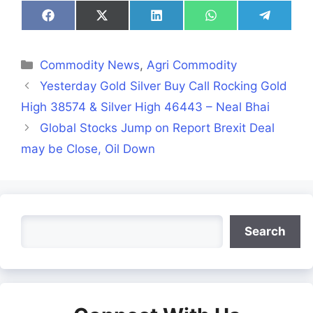
Share
Share
Share
Share
Share
on
on
on
on
on
Facebook
X
LinkedIn
WhatsApp
Telegra
(Twitter)
Categories
Commodity News
,
Agri Commodity
Yesterday Gold Silver Buy Call Rocking Gold
High 38574 & Silver High 46443 – Neal Bhai
Global Stocks Jump on Report Brexit Deal
may be Close, Oil Down
Search
Search