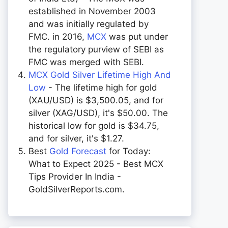
established in November 2003
and was initially regulated by
FMC. in 2016,
MCX
was put under
the regulatory purview of SEBI as
FMC was merged with SEBI.
MCX Gold Silver Lifetime High And
Low
- The lifetime high for gold
(XAU/USD) is $3,500.05, and for
silver (XAG/USD), it's $50.00. The
historical low for gold is $34.75,
and for silver, it's $1.27.
Best
Gold Forecast
for Today:
What to Expect 2025 - Best MCX
Tips Provider In India -
GoldSilverReports.com.