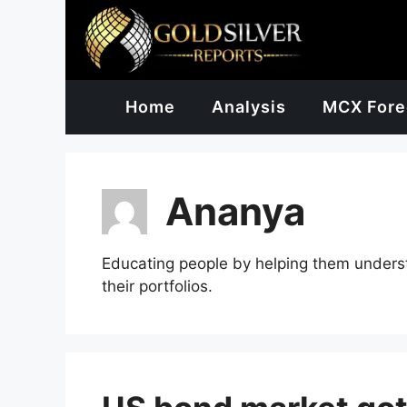
Skip
to
content
Home
Analysis
MCX Fore
Ananya
Educating people by helping them underst
their portfolios.