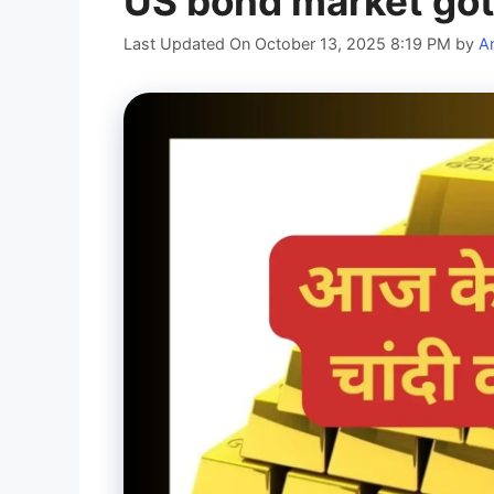
US bond market got 
Last Updated On October 13, 2025 8:19 PM
by
A