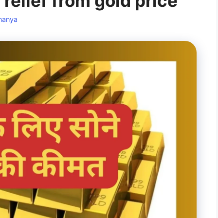
relief from gold price
nanya